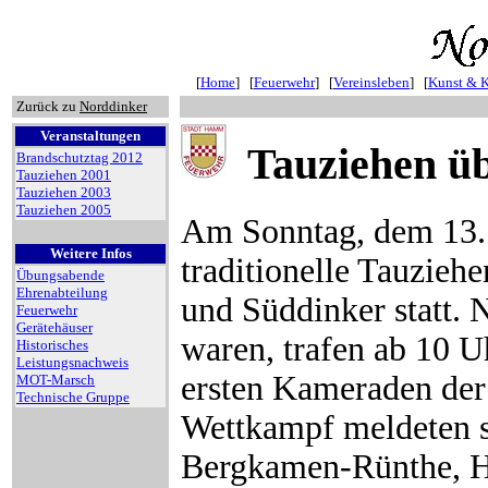
[
Home
] [
Feuerwehr
] [
Vereinsleben
] [
Kunst & K
Zurück zu
Norddinker
Veranstaltungen
Tauziehen üb
Brandschutztag 2012
Tauziehen 2001
Tauziehen 2003
Tauziehen 2005
Am Sonntag, dem 13. J
Weitere Infos
traditionelle Tauzieh
Übungsabende
Ehrenabteilung
und Süddinker statt. 
Feuerwehr
Gerätehäuser
waren, trafen ab 10 U
Historisches
Leistungsnachweis
ersten Kameraden der
MOT-Marsch
Technische Gruppe
Wettkampf meldeten s
Bergkamen-Rünthe, Ha