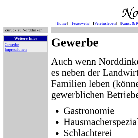
[
Home
] [
Feuerwehr
] [
Vereinsleben
] [
Kunst & K
Zurück zu
Norddinker
Gewerbe
Weitere Infos
Gewerbe
Impressionen
Auch wenn Norddinker 
es neben der Landwir
Familien leben (könn
gewerblichen Betriebe
Gastronomie
Hausmacherspezial
Schlachterei