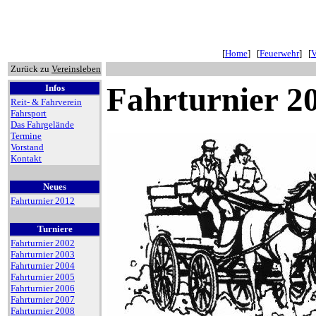
[
Home
] [
Feuerwehr
] [
V
Zurück zu
Vereinsleben
Fahrturnier 2
Infos
Reit- & Fahrverein
Fahrsport
Das Fahrgelände
Termine
Vorstand
Kontakt
Neues
Fahrturnier 2012
Turniere
Fahrturnier 2002
Fahrturnier 2003
Fahrturnier 2004
Fahrturnier 2005
Fahrturnier 2006
Fahrturnier 2007
Fahrturnier 2008