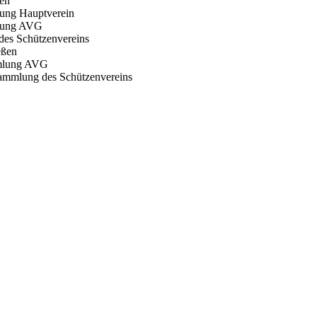
ßen
lung Hauptverein
mlung AVG
 des Schützenvereins
ießen
mmlung AVG
sammlung des Schützenvereins