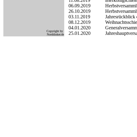
11.08.2019
Bierkönigschie
06.09.2019
Herbstversamm
26.10.2019
Herbstversam
03.11.2019
Jahresrückblick
08.12.2019
Weihnachtssch
04.01.2020
Generalversa
Copyright by
25.01.2020
Jahreshauptver
Norddinker.de