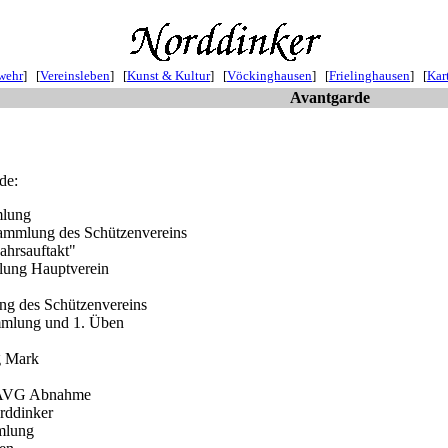
wehr
] [
Vereinsleben
] [
Kunst & Kultur
] [
Vöckinghausen
] [
Frielinghausen
] [
Kar
Avantgarde
de:
mlung
sammlung des Schützenvereins
jahrsauftakt"
lung Hauptverein
ng des Schützenvereins
mmlung und 1. Üben
vg Mark
/ AVG Abnahme
orddinker
mlung