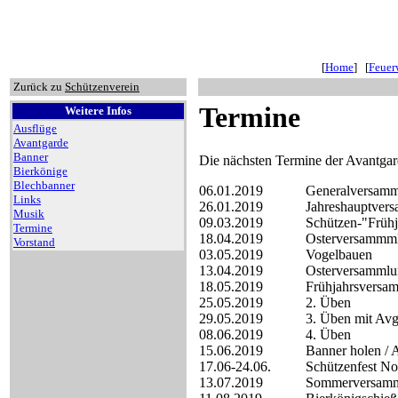
[
Home
] [
Feuer
Zurück zu
Schützenverein
Termine
Weitere Infos
Ausflüge
Avantgarde
Banner
Die nächsten Termine der Avantgar
Bierkönige
Blechbanner
06.01.2019
Generalversam
Links
26.01.2019
Jahreshauptver
Musik
09.03.2019
Schützen-"Früh
Termine
18.04.2019
Osterversammm
Vorstand
03.05.2019
Vogelbauen
13.04.2019
Osterversammlu
18.05.2019
Frühjahrsversa
25.05.2019
2. Üben
29.05.2019
3. Üben mit A
08.06.2019
4. Üben
15.06.2019
Banner holen 
17.06-24.06.
Schützenfest N
13.07.2019
Sommerversam