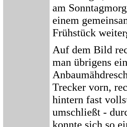
am Sonntagmorg
einem gemeinsa
Frühstück weiter
Auf dem Bild rec
man übrigens ei
Anbaumähdresche
Trecker vorn, re
hintern fast voll
umschließt - dur
konnte sich so e