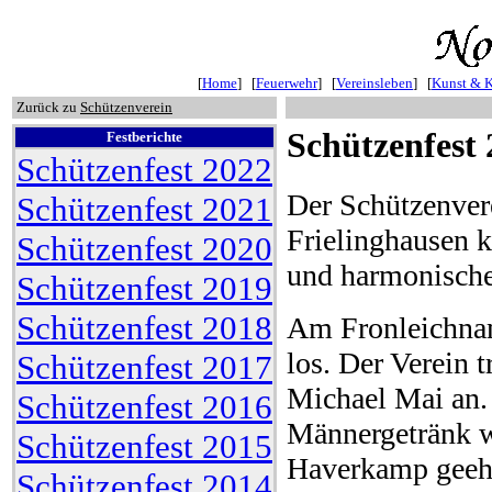
[
Home
] [
Feuerwehr
] [
Vereinsleben
] [
Kunst & K
Zurück zu
Schützenverein
Schützenfest
Festberichte
Schützenfest 2022
Der Schützenver
Schützenfest 2021
Frielinghausen k
Schützenfest 2020
und harmonisches
Schützenfest 2019
Schützenfest 2018
Am Fronleichnam
los. Der Verein 
Schützenfest 2017
Michael Mai an.
Schützenfest 2016
Männergetränk w
Schützenfest 2015
Haverkamp geehr
Schützenfest 2014