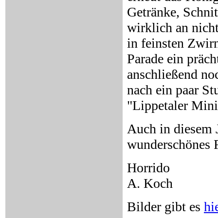
Getränke, Schni
wirklich an nich
in feinsten Zwir
Parade ein präch
anschließend noc
nach ein paar S
"Lippetaler Mini
Auch in diesem 
wunderschönes F
Horrido
A. Koch
Bilder gibt es
hi