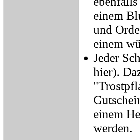
ebenfalls
einem Blu
und Orden
einem wü
Jeder Sch
hier). Da
"Trostpfl
Gutschein
einem Her
werden.